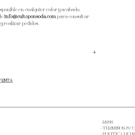
isponible en cualquier color y acabado,
de
info@cultoponsoda.com
para consultar
y realizar pedidos.
r, tapizada con terciopelo y rematado con chapa de
orado. Barras horizontales en aluminio pulido
mediante vinilo transparente entre dos cristales de
 VENTA
· RRSS
·
TÉRMINOS & C
·
POLÍTICA DE P