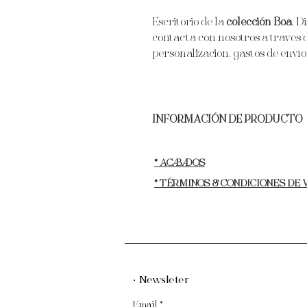
Escritorio de la
colección Boa
. D
contacta con nosotros a través 
personalización, gastos de envío 
INFORMACIÓN DE PRODUCTO
Materiales: Madera cortada con láse
acero inoxidable pulido lacado en d
* ACABADOS
lacado en dorado. Cristal coloreado 
* TÉRMINOS & CONDICIONES DE
4mm.
Año de producción: 2022.
Alto: 80 cm.
Largo: 160cm.
Ancho: 80 cm.
Peso: 50 kg.
· Newsleter
Email