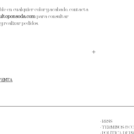
ible en cualquier color y acabado, contacta
ultoponsoda.com
para consultar
y realizar pedidos.
olchada y tapizada con terciopelo, rematada con
ado en dorado.
 VENTA
· RRSS
·
TÉRMINOS & C
·
POLÍTICA DE P