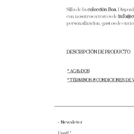
Silla de la
colección Boa
. Dispon
con nosotros a través de
info@c
personalización, gastos de envío 
DESCRIPCIÓN DE PRODUCTO
Materiales:
Estructura de madera ac
chapa de acero inoxidable pulido lac
* ACABADOS
* TÉRMINOS & CONDICIONES DE
Alto:
86 cm.
Largo:
50 cm.
Ancho:
58 cm.
Peso:
16 kg.
· Newsleter
Email