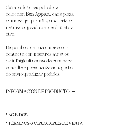
Cojines de terciopelo de la
colección
Bon Appetit
, cada pieza
es única ya que utilizo materiales
naturales y cada uno es distinto al
otro.
Disponibles en cualquier color,
contacta con nosotros a través
de
info@cultoponsoda.com
para
consultar personalización, gastos
de envío y realizar pedidos.
INFORMACIÓN DE PRODUCTO
Materiales:
Terciopelo alemán de la
mejor calidad, perlas de agua dulce y
conchas marinas.
* ACABADOS
Año de producción:
2024.
* TÉRMINOS & CONDICIONES DE VENTA
Largo:
23 cm.