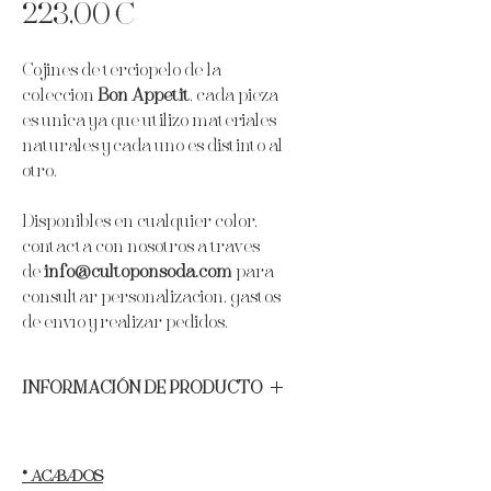
Precio
223,00 €
Cojines de terciopelo de la
colección
Bon Appetit
, cada pieza
es única ya que utilizo materiales
naturales y cada uno es distinto al
otro.
Disponibles en cualquier color,
contacta con nosotros a través
de
info@cultoponsoda.com
para
consultar personalización, gastos
de envío y realizar pedidos.
INFORMACIÓN DE PRODUCTO
Materiales:
Terciopelo alemán de la
mejor calidad, perlas de agua dulce y
conchas marinas.
* ACABADOS