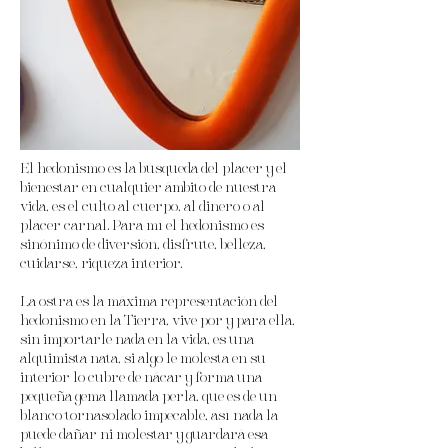
El hedonismo es la búsqueda del placer y el
bienestar en cualquier ámbito de nuestra
vida, es el culto al cuerpo, al dinero o al
placer carnal. Para mí el hedonismo es
sinónimo de diversión, disfrute, belleza,
cuidarse, riqueza interior.
La ostra es la máxima representación del
hedonismo en la Tierra, vive por y para ella,
sin importarle nada en la vida, es una
alquimista nata, si algo le molesta en su
interior lo cubre de nácar y forma una
pequeña gema llamada perla, que es de un
blanco tornasolado impecable, así nada la
puede dañar ni molestar y guardará esa