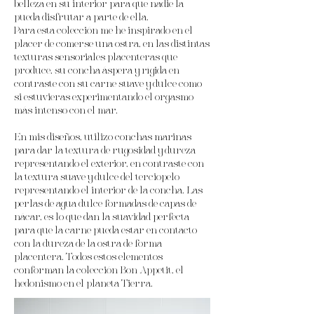
belleza en su interior para que nadie la
pueda disfrutar a parte de ella.
Para esta colección me he inspirado en el
placer de comerse una ostra, en las distintas
texturas sensoriales placenteras que
produce, su concha áspera y rígida en
contraste con su carne suave y dulce como
si estuvieras experimentando el orgasmo
más intenso con el mar.
En mis diseños, utilizo conchas marinas
para dar la textura de rugosidad y dureza
representando el exterior, en contraste con
la textura suave y dulce del terciopelo
representando el interior de la concha. Las
perlas de agua dulce formadas de capas de
nácar, es lo que dan la suavidad perfecta
para que la carne pueda estar en contacto
con la dureza de la ostra de forma
placentera. Todos estos elementos
conforman la colección Bon Appetit, el
hedonismo en el planeta Tierra.