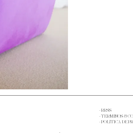
· RRSS
·
TÉRMINOS & C
·
POLÍTICA DE P