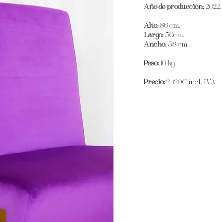
Año de producción:
2022.
Alto:
86 cm.
Largo:
50cm.
Ancho:
58 cm.
Peso:
16 kg.
Precio:
2420€ incl. IVA