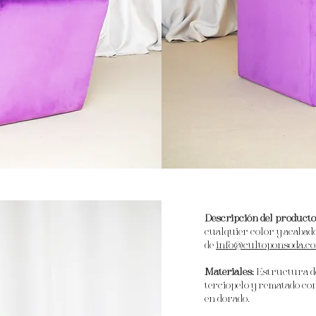
Descripción del producto
cualquier color y acabad
de
info@cultoponsoda.c
Materiales:
Estructura de
terciopelo y rematado con
en dorado.