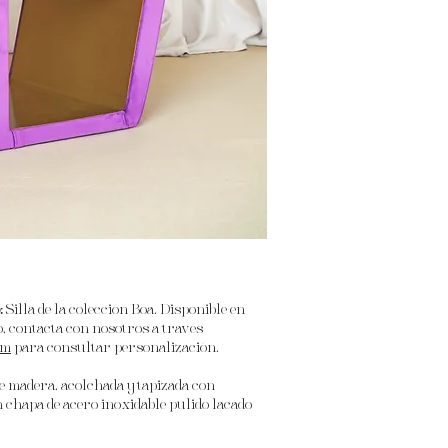
:
Silla de la colección Boa.
Disponible en
o, contacta con nosotros a través
om
para consultar personalización.
 madera, acolchada y tapizada con
 chapa de acero inoxidable pulido lacado