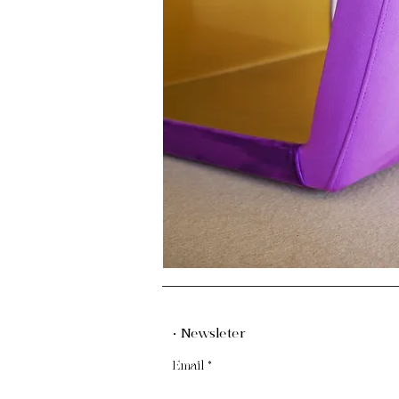
· Newsleter
Email