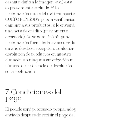
cesante, daño a la imagen, etc.) está
expresamente excluida. Si la
reclamación no se debe al transporte,
CULTO PONSODA, previa verificación,
cambiará sus productos , o le enviará
una nota de crédito (previamente
acordado). No se admitirá ninguna
reclamación formulada transcurrido
un año desde su recepción. Cualquier
devolución de productos en nuestro
almacén sin ninguna autorización ni
número de referencia de devolución
será rechazada.
7. Condiciones del
pago.
El pedido será procesado, preparado y
enviado después de recibir el pago del