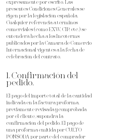
expresamente por escrito. Las
presentes Condiciones Generales se
rigen por la legislación española.
Cualquier referencia a términos
comerciales (como EXW, CIP, etc.) se
entenderá hecha a los Incoterms
publicados por la Cámara de Comercio
Internacional vigentes a la fecha de
celebración del contrato.
1. Confirmación del
pedido.
El pago del importe total de la cantidad
indicada en la factura proforma,
previamente revisada y comprobada
por el cliente, supondrá la
confirmación del pedido. El pago de
una proforma emitida por CULTO
PONSODA por parte del comprador