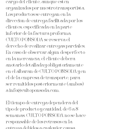
cargo del cliente, aunque estén
organizados por nuestro transportista.
Los productos se entregan en la
dirección de entrega facilitada por los
clientes, especificada en la parte
inferior de la factura proforma.
CULTO PONSODA se reserva el
derecho de realizar entregas parciales.
En caso de observar algún desperfecto
en la mercancía, el cliente deberá
anotarlo detallada y obligatoriamente
en el albarán de CULTO PONSODA y en
el de la empresa de transporte, para
ser remitidos posteriormente (ambos)
a
info@cultoponsoda.com
.
El tiempo de entrega dependerá del
tipo de producto y cantidad, de 6 a 8
semanas. CULTO PONSODA no se hace
responsable de los retrasos en la
entrega debidos a cualquier causa