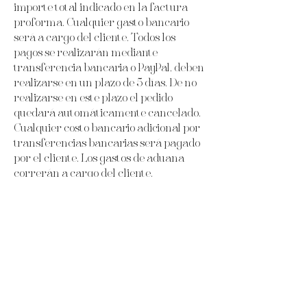
importe total indicado en la factura
proforma. Cualquier gasto bancario
será a cargo del cliente. Todos los
pagos se realizarán mediante
transferencia bancaria o PayPal, deben
realizarse en un plazo de 5 días. De no
realizarse en este plazo el pedido
quedará automáticamente cancelado.
Cualquier costo bancario adicional por
transferencias bancarias será pagado
por el cliente. Los gastos de aduana
correrán a cargo del cliente.
8.
Devoluciones/Reemb
olso.
Todos los productos están hechos a
medida para el cliente, no se puede
devolver el producto, ni podemos